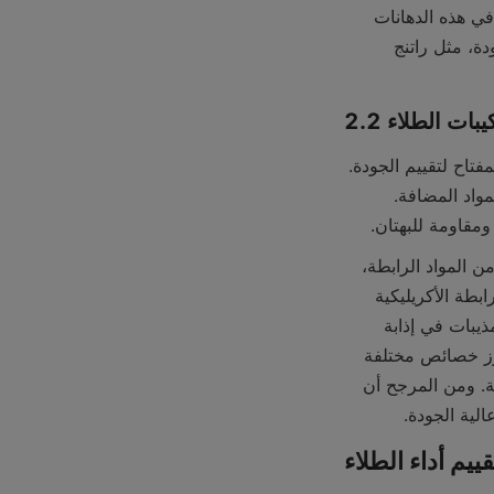
أيضًا على مواد كيميائية عالية الجودة. يجب أن تكون المواد الرابطة والراتنجات المستخدمة في هذه الدهانات 
ذات جودة فائقة لضمان التصاق جيد بالسطح. سيوفر الطلاء ذو القاعدة الراتنجية عالية الجودة، مثل راتنج 
ركيبات الطلاء
تتكون تركيبات الطلاء من مزيج معقد من مكونات مختلفة، وفهم العلم الكامن وراءها هو المفتاح لتقييم الجودة. 
الطلاء المصمم جيدًا سيكون له التوازن الصحيح بين الصبغات والمواد الرابطة والمذيبات والمواد المضافة. 
ومقاومة للبهتان.
تعمل المواد الرابطة على تثبيت الصبغات معًا وإلصاق الطلاء بالسطح. وتتمتع أنواع مختلفة من المواد الرابطة، 
مثل الأكريليك أو اللاتكس أو الألكيد، بخصائص مختلفة. على سبيل المثال، تُستخدم المواد الرابطة الأكريليكية 
غالبًا في الدهانات القائمة على الماء وتوفر مرونة جيدة ومقاومة للعوامل الجوية. تساعد المذيبات في إذابة 
المكونات الأخرى والتحكم في لزوجة الطلاء. من ناحية أخرى، يمكن للمواد المضافة أن تعزز خصائص مختلفة 
للطلاء، مثل المواد المضافة المضادة للفطريات في الدهانات المستخدمة في البيئات الرطبة. ومن المرجح أن 
لية الجودة.