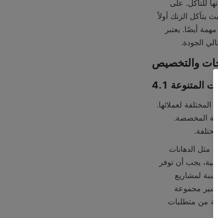
تستخدم شركة الدهانات الجيدة تقنيات متقدمة ومكونات عالية الجودة لتعزيز مقاومة منتجاتها للتآكل. على 
سبيل المثال، تحتوي بعض الدهانات على برايمرات غنية بالزنك توفر طبقة حماية تضحية، حيث يتآكل الزنك أولاً 
لحماية المعدن الأساسي. كما تعد قدرة الطلاء على تكوين طبقة واقية محكمة على السطح مهمة أيضًا. يعتبر 
لي الجودة.
جات المتنوعة
يجب أن تمتلك شركة الدهانات عالية الجودة مجموعة متنوعة من المنتجات لتلبية الاحتياجات المختلفة لعملائها. 
ويشمل ذلك مجموعة واسعة من الطلاءات الملونة، من الألوان القياسية إلى الظلال المختلطة المخصصة. 
مختلفة.
بالنسبة للاستخدام الصناعي، يجب أن تكون هناك خيارات لأنواع مختلفة من الآلات والمعدات، مثل الدهانات 
المستخدمة في تصنيع السيارات، أو مكونات الطائرات، أو السفن البحرية. وفي السوق السكنية، يجب أن توفر 
الشركة دهانات داخلية وخارجية بمستويات مختلفة من اللمعان والمتانة وقابلية الغسيل. بالنسبة لمشاريع 
الهندسة المدنية، يجب أن تكون الدهانات المستخدمة في الطرق والمباني والجسور متاحة. تشير مجموعة 
المنتجات الشاملة إلى أن شركة الدهانات لديها الخبرة والموارد اللازمة لتلبية مجموعة واسعة من متطلبات 