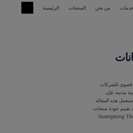
خدمات
من نحن
المنتجات
الرئيسية
انات
في عالم صناعة الطلاء المعقد والتنافسي، فإن تمييز جودة منتجات شركة الطلاء له أهمية قصوى للشركات. 
سواء كان الأمر يتعلق بمشاريع صناعية واسعة النطاق، أو تجديدات سكنية، أو مشاريع هندسية مدنية، فإن 
الطلاء عالي الجودة ضروري لتحقيق نتائج طويلة الأمد ومتينة وممتعة من الناحية الجمالية. ستعمل هذه المقالة 
كدليل شامل للشركات، وتقدم رؤى تفصيلية حول الجوانب الرئيسية التي يجب مراعاتها عند تقييم جودة منتجات 
شركة الطلاء. بالإضافة إلى ذلك، سنستكشف كيف قد تنجح شركة Guangdong Tilicoatingworld Co.Ltd 