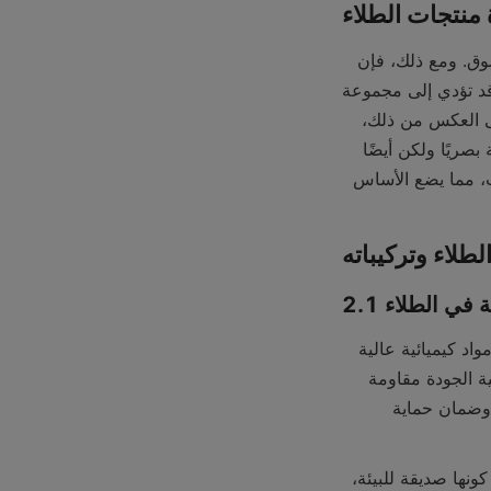
إن سوق الدهانات مليء بالعديد من شركات الدهانات، وكل منها تتنافس على حصة من السوق. ومع ذلك، فإن 
جودة منتجاتها قد تختلف بشكل كبير. إن شركة الدهانات التي تقدم منتجات دون المستوى قد تؤدي إلى مجموعة 
من المشكلات، من التقشير المبكر والبهتان إلى الحماية غير الفعّالة للأسطح المطلية. وعلى العكس من ذلك، 
فإن شركة الدهانات التي تقدم منتجات عالية الجودة لا يمكنها فقط توفير لمسة نهائية جذابة بصريًا ولكن أيضًا 
حماية موثوقة ومتانة. سيقدم هذا القسم التمهيدي بإيجاز أهمية تقييم جودة منتجات الدهانات، مما يضع الأساس 
مة في الطلاء
إن أساس الطلاء عالي الجودة يكمن في مكوناته. يستخدم مصنع الطلاء ذو السمعة الطيبة مواد كيميائية عالية 
الجودة للطلاء. على سبيل المثال، في إنتاج الطلاء الصناعي، يعد استخدام مواد كيميائية عالية الجودة مقاومة 
للتآكل أمرًا بالغ الأهمية. هذه المواد الكيميائية مسؤولة عن تزويد الطلاء بخصائصه الوقائية، وضمان حماية 
تعتمد الدهانات القائمة على الماء والطلاءات التي تحمل الماء، والتي اكتسبت شعبية بسبب كونها صديقة للبيئة، 