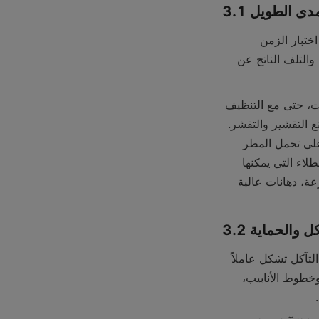
المدى الطويل
أحد أهم جوانب جودة الطلاء هو متانته. يجب أن يكون الطلاء عالي الجودة قادرًا على تحمل اختبار الزمن 
والعوامل البيئية المختلفة. بالنسبة للطلاءات الصناعية، يعني هذا القدرة على مقاومة التآكل والتلف الناتج عن 
في التطبيقات السكنية، يجب أن يكون الطلاء قادرًا على الحفاظ على لونه وتشطيبه لسنوات، حتى مع التنظيف 
المنتظم والتعرض لأشعة الشمس. يتمتع الطلاء المتين بقدرة التصاق جيدة بالسطح، مما يمنع التقشير والتقشر. 
على سبيل المثال، يجب أن يكون الطلاء المستخدم على الجزء الخارجي من المنزل قادرًا على تحمل المطر 
والرياح والأشعة فوق البنفسجية دون أن يفقد لونه أو سلامته. من المرجح أن تقدم شركة الطلاء التي يمكنها 
تقديم بيانات حول الأداء الطويل الأجل لمنتجاتها، مثل من خلال اختبارات الشيخوخة المتسارعة، دهانات عالية 
تآكل والحماية
بالنسبة للعديد من التطبيقات، وخاصة في البيئات الصناعية والهندسة المدنية، فإن مقاومة التآكل تشكل عاملاً 
بالغ الأهمية. يجب أن يتمتع الطلاء الصناعي المستخدم على الهياكل المعدنية، مثل الجسور وخطوط الأنابيب، 