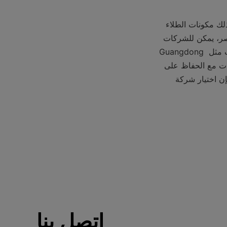
في الختام، يتطلب تقييم جودة المنتج لشركة دهانات تقييمًا شاملاً لعوامل مختلفة، بما في ذلك مكونات الطلاء 
والأداء ومجموعة المنتجات والجوانب البيئية والسلامة. من خلال النظر بعناية في هذه العناصر، يمكن للشركات 
اتخاذ قرارات مستنيرة واختيار شركة دهانات تقدم منتجات عالية الجودة. ومع وجود شركات مثل Guangdong 
Tilicoatingworld Co.Ltd في السوق، تتوفر خيارات قد تلبي الاحتياجات المتنوعة للشركات مع الحفاظ على 
معايير الجودة العالية. سواء كان الأمر يتعلق بمشاريع صناعية أو سكنية أو هندسية مدنية، فإن اختيار شركة 
اتصل بنا