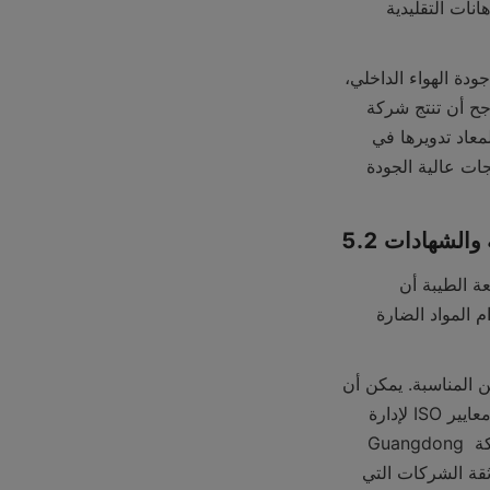
ذلك. تتميز هذه الدهانات بانبعاثات أقل من المركبات العضوية المتطايرة (VOC) مقارنة بالدهانات التقليدية 
إن انخفاض انبعاثات المركبات العضوية المتطايرة لا يفيد البيئة فحسب، بل يحسن أيضًا من جودة الهواء الداخلي، 
مما يجعلها مناسبة للاستخدام في المنازل والمكاتب وغيرها من الأماكن الداخلية. ومن المرجح أن تنتج شركة 
الدهانات التي تستثمر في الأبحاث لتطوير تقنيات طلاء أكثر استدامة، مثل استخدام المواد المعاد تدويرها في 
إنتاج الدهانات أو تطوير الطلاءات التي يسهل إعادة تدويرها في نهاية عمرها الافتراضي، منتجات عالية الجودة 
مة والشهادات
السلامة هي جانب آخر بالغ الأهمية لجودة منتجات الطلاء. ستضمن شركة الطلاء ذات السمعة الطيبة أن 
منتجاتها تلبي جميع معايير السلامة ذات الصلة. ويشمل ذلك الامتثال للوائح المتعلقة باستخدام المواد الضارة 
يجب على الشركة أيضًا تقديم معلومات واضحة عن السلامة، مثل تعليمات المناولة والتخزين المناسبة. يمكن أن 
تكون الشهادات من المنظمات المعترف بها، مثل Green Seal للمنتجات الصديقة للبيئة أو معايير ISO لإدارة 
الجودة، مؤشراً على أن شركة الطلاء تلتزم بمعايير السلامة والجودة العالية. إذا تمكنت شركة Guangdong 
Tilicoatingworld Co.Ltd من إثبات الامتثال لمعايير السلامة والبيئة هذه، فيمكنها كسب ثقة الشركات التي 