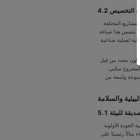
ارات التخصيص
القدرة على تقديم التخصيص هي علامة أخرى على شركة الدهانات عالية الجودة. قد يكون للمشاريع المختلفة 
متطلبات فريدة، ويجب أن تكون شركة الدهانات الجيدة قادرة على تقديم حلول مخصصة. قد يتضمن هذا صياغة 
طلاء مخصص لتلبية معايير أداء محددة، مثل تطوير طلاء بمستوى أعلى من المقاومة الكيميائية لعملية صناعية 
يمكن أن يمتد التخصيص أيضًا إلى مطابقة الألوان. تُظهر شركة الدهانات التي يمكنها مطابقة لون محدد من قِبل 
العميل بدقة، سواء كان ذلك للون محدد من قِبل علامة تجارية في بيئة تجارية أو لون فريد لمشروع سكني، 
التزامها بإرضاء العملاء. إذا كانت شركة Guangdong Tilicoatingworld Co.Ltd تقدم مجموعة واسعة من 
 الصديقة للبيئة
في عالم اليوم، أصبحت الاعتبارات البيئية ذات أهمية متزايدة. وستعطي شركة الدهانات عالية الجودة الأولوية 
لتطوير المنتجات الصديقة للبيئة. وتعد الدهانات القائمة على الماء والطلاءات التي تحمل الماء مثالاً رئيسيًا على 