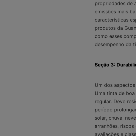
propriedades de a
emissões mais ba
características e
produtos da Guang
como esses compon
desempenho da ti
Seção 3: Durabil
Um dos aspectos m
Uma tinta de boa 
regular. Deve res
período prolongad
solar, chuva, neve
arranhões, riscos
avaliações e class