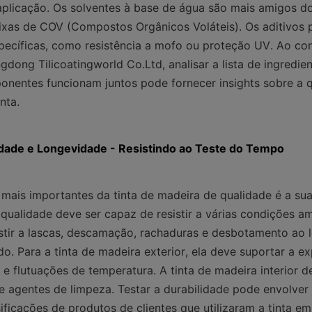
plicação. Os solventes à base de água são mais amigos do
ixas de COV (Compostos Orgânicos Voláteis). Os aditivos 
specíficas, como resistência a mofo ou proteção UV. Ao con
dong Tilicoatingworld Co.Ltd, analisar a lista de ingredien
entes funcionam juntos pode fornecer insights sobre a qu
nta.
idade e Longevidade - Resistindo ao Teste do Tempo
ais importantes da tinta de madeira de qualidade é a sua 
qualidade deve ser capaz de resistir a várias condições am
istir a lascas, descamação, rachaduras e desbotamento ao 
o. Para a tinta de madeira exterior, ela deve suportar a ex
 e flutuações de temperatura. A tinta de madeira interior dev
 e agentes de limpeza. Testar a durabilidade pode envolver a
ificações de produtos de clientes que utilizaram a tinta em