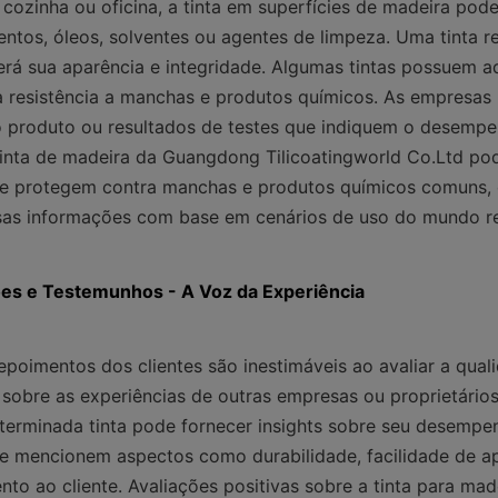
ozinha ou oficina, a tinta em superfícies de madeira pode
ntos, óleos, solventes ou agentes de limpeza. Uma tinta res
rá sua aparência e integridade. Algumas tintas possuem adi
 resistência a manchas e produtos químicos. As empresas
 produto ou resultados de testes que indiquem o desempen
tinta de madeira da Guangdong Tilicoatingworld Co.Ltd pod
que protegem contra manchas e produtos químicos comuns, 
sas informações com base em cenários de uso do mundo re
ões e Testemunhos - A Voz da Experiência
epoimentos dos clientes são inestimáveis ao avaliar a quali
 sobre as experiências de outras empresas ou proprietários
terminada tinta pode fornecer insights sobre seu desempenh
e mencionem aspectos como durabilidade, facilidade de apl
nto ao cliente. Avaliações positivas sobre a tinta para made