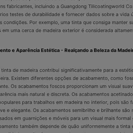
ns fabricantes, incluindo a Guangdong Tilicoatingworld Co
rios testes de durabilidade e fornecer dados sobre a vida ú
es condições. Por exemplo, uma tinta que consiga manter su
 em uma cerca de madeira exterior é considerada altament
nto e Aparência Estética - Realçando a Beleza da Madei
inta de madeira contribui significativamente para a estétic
eira. Existem diferentes opções de acabamento, como fosc
hante. Os acabamentos foscos proporcionam um visual suave 
arência mais natural e discreta. Os acabamentos acetinad
populares para trabalhos em madeira no interior, pois são fá
ve e elegante. Os acabamentos semibrilho e brilhante são m
ados em guarnições e móveis para um visual mais formal e
bamento também depende de quão uniformemente a tinta é 