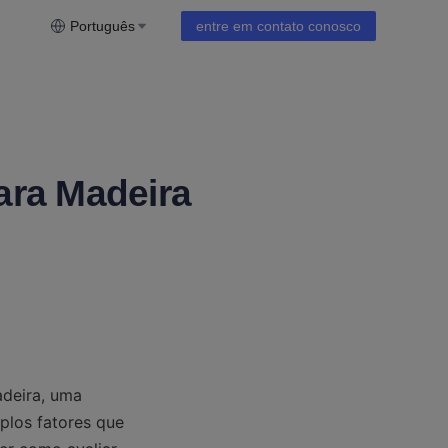
Português
entre em contato conosco
ara Madeira
deira, uma 
plos fatores que 