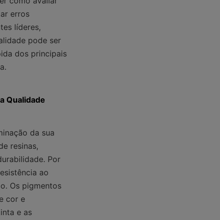
r como avaliar 
r erros 
s líderes, 
alidade pode ser 
da dos principais 
a.
da Qualidade
inação da sua 
e resinas, 
urabilidade. Por 
sistência ao 
o. Os pigmentos 
 cor e 
nta e as 