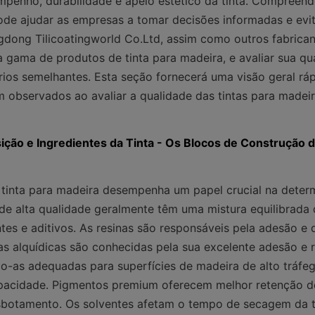
enho, durabilidade e apelo estético da tinta. Compreende
de ajudar as empresas a tomar decisões informadas e evita
dong Tilicoatingworld Co.Ltd, assim como outros fabricante
a gama de produtos de tinta para madeira, e avaliar sua qu
érios semelhantes. Esta seção fornecerá uma visão geral rápi
 observados ao avaliar a qualidade das tintas para madeir
ção e Ingredientes da Tinta - Os Blocos de Construção 
tinta para madeira desempenha um papel crucial na determ
 de alta qualidade geralmente têm uma mistura equilibrada d
tes e aditivos. As resinas são responsáveis pela adesão e d
as alquídicas são conhecidas pela sua excelente adesão e re
o-as adequadas para superfícies de madeira de alto tráfeg
pacidade. Pigmentos premium oferecem melhor retenção de
sbotamento. Os solventes afetam o tempo de secagem da ti