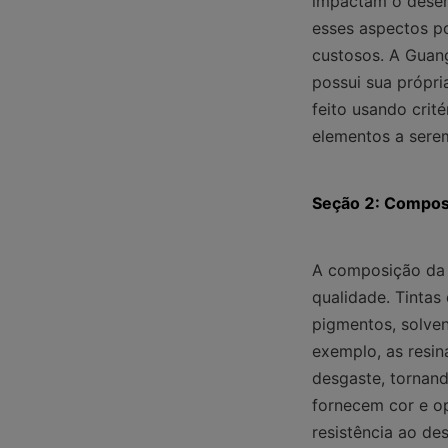
impactam o desemp
esses aspectos po
custosos. A Guang
possui sua própri
feito usando crit
elementos a serem
Seção 2: Composi
A composição da 
qualidade. Tintas
pigmentos, solven
exemplo, as resin
desgaste, tornand
fornecem cor e o
resistência ao de