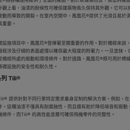
花®為各種應用提供了全面的產品。對於新建築而言，其塗料產
外觀上看，油漆的耐候性可確保建築物長久保持其外觀。它可以
波動而導致的開裂。在室內空間中，鳳凰花®提供了光滑且易於
其重要。
礎設施項目中，鳳凰花®發揮著至關重要的作用。對於橋樑來說
過程涉及仔細的表面處理以確保最大程度的附著力。一旦塗抹，
受橋樑所處的振動和環境條件。對於道路，鳳凰花®既可用於標
基礎設施的安全性和耐久性。
Tili®
ili® 提供針對不同行業特定需求量身定制的解決方案。例如，在汽車
件。這種油漆不僅具有耐腐蝕性，而且還有助於降低噪音和振動
條件，而Tili® 的高性能塗層可確保飛機零件的完整性。