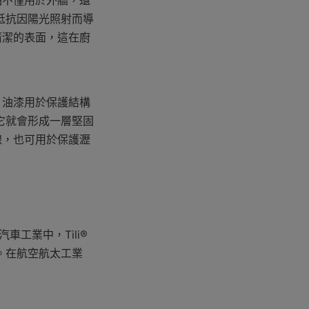
品不僅用於外牆，還
抵抗因陽光照射而導
清潔的表面，這在廚
，油漆用於保護結構
它就會形成一層堅固
線，也可用於保護瀝
工業中，Tili® 
。在航空航太工業