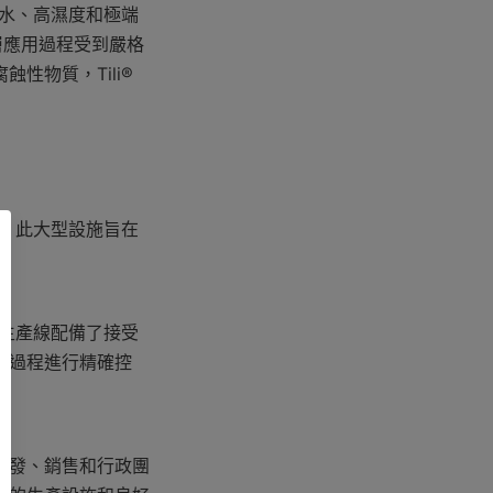
鹽水、高濕度和極端
層應用過程受到嚴格
物質，Tili® 
尺。此大型設施旨在
。生產線配備了接受
造過程進行精確控
研發、銷售和行政團