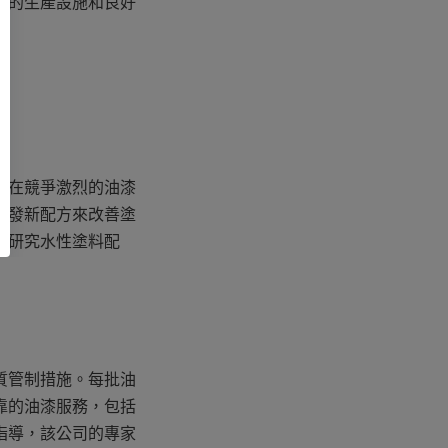
進的生產設施和良好
以在競爭激烈的油漆
開發新配方來改善塗
在研究水性塗料配
質管制措施。每批油
靠的油漆服務，包括
指導，該公司的專家