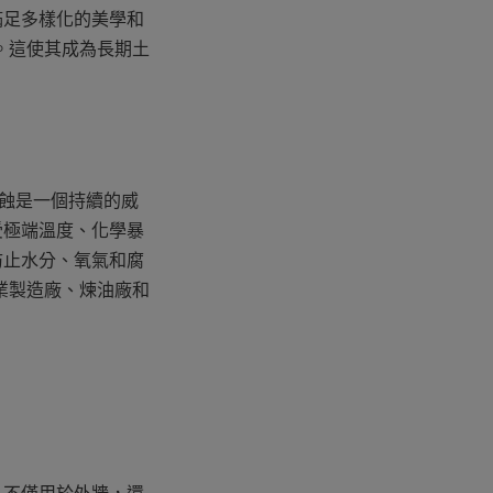
滿足多樣化的美學和
。這使其成為長期土
腐蝕是一個持續的威
受極端溫度、化學暴
防止水分、氧氣和腐
業製造廠、煉油廠和