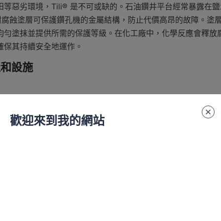
等惡劣環境，Tili® 是不可或缺的。石油鑽井平台經常暴露在
® 的耐腐蝕塗層可保護鑽孔機的金屬結構，防止代價高昂的故障。塗
勻塗抹並提供所需的保護等級。在化工廠中，化學反應會釋放腐蝕性
確保其持續安全地運作。
造和設施
司擁有令人印象深刻的生態工廠區，佔地超過20,000平方公
。工廠的佈局經過精心規劃，以確保原材料和成品的高效運輸。
歡迎來到我的網站
產能力為30,000噸，設備齊全，能夠滿足對其產品的高需求
塗層工藝技術培訓的熟練工人。使用現代化的機械設備可以對製
批油漆具有一致的品質。
的辦公大樓和標準廠房。辦公大樓旨在營造協作的工作環境，使