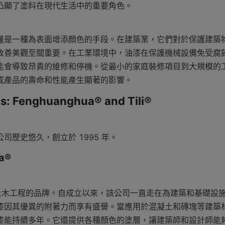
凸顯了塗料在現代生活中的重要角色。
僅是一種為表面增添顏色的手段。在建築業，它們對於保護建築
改善美觀至關重要。在工業環境中，油漆在保護機械設備免受腐
能會導致昂貴的維修和停機。從最小的家庭裝修項目到大規模的
或產品的壽命和性能產生顯著的影響。
ds: Fenghuanghua® and Tili®
司歷史悠久，創立於 1995 年。
a®
土木工程的品牌。自成立以來，該公司一直走在為建築和基礎設
漆因其優異的附著力而享有盛譽。當應用於混凝土和磚塊等建築
漆能持續多年。它還提供各種顏色的塗層，讓建築師和設計師能