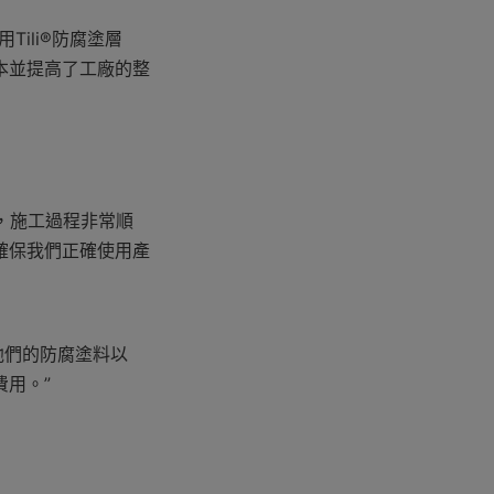
ili®防腐塗層
本並提高了工廠的整
，施工過程非常順
確保我們正確使用產
他們的防腐塗料以
用。”