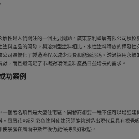
。
立即提交
永續性是人們關注的一個主要問題。廣東泰利塗層有限公司積極
塗料產品的開發。與溶劑型塗料相比，水性塗料釋放的揮發性有機化
該公司還優化了製造流程以減少浪費和能源消耗。透過採用永續
貢獻，而且還滿足了市場對環保塗料產品日益增長的需求。
和成功案例
其中一個著名項目是大型住宅區。開發商想要一種不僅可以增強建
料。鳳凰花®系列彩色塗料使建築師能夠創造出現代且具有視覺
即使暴露在風雨中數年後仍能保持良好狀態。