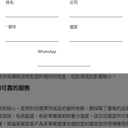
工作。標準車間配備了最先進的油漆混合、配製和包裝技術。先
姓名
公司
司能夠生產出世界高品質的塗料。
質與創新
郵件
國家
WhatsApp
有限公司致力於不斷的研究和開發。該公司投入巨資進行研發，
領先地位。研發團隊不斷探索新的塗層技術和材料。他們致力於
強塗層的耐久性、提高耐腐蝕性和縮短乾燥時間。例如，他們正
提供與傳統溶劑型塗料相同的性能，但對環境的影響較小。
備註
和可靠的服務
作的核心。從原料的選擇到成品的最終檢驗，都採取了嚴格的品
數測試，包括黏度、色彩準確度和附著力強度。該公司還提供可
援。無論是幫助客戶為其專案選擇合適的塗料還是提供現場應用