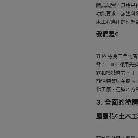
變成現實。無論是
功能要求。該塗料
木工程應用的理想
我們是®
Tili® 專為工
脅。 Tili® 
露和機械應力。 T
蝕性物質與金屬表
化工廠，這些地方
3. 全面的塗
鳳凰花®土木工