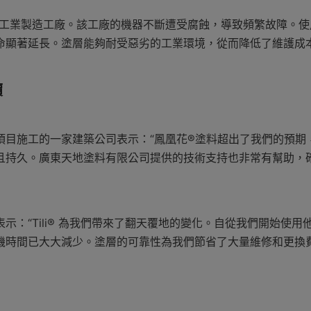
應用於工業製造工廠。該工廠的機器不斷遭受腐蝕，導致頻繁故障。使用T
命顯著延長。塗層能夠耐受惡劣的工業環境，從而降低了維護成
價
項目施工的一家建築公司表示：“鳳凰花®塗料超出了我們的預期
且持久。廣東天地塗料有限公司提供的技術支持也非常有幫助，
示：“Tili® 為我們帶來了翻天覆地的變化。自從我們開始使用
機時間已大大減少。塗層的可靠性為我們節省了大量維修和更換費