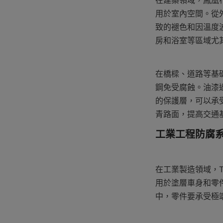
在建築領域，鳳凰
用於室內空間。從
致的褪色和因溫度
房和浴室等區域尤
在橋樑、道路等基
鋼免受腐蝕。油漆
的保護層，可以承
青路面，提高交通
工業工程防腐系列 
在工業製造領域，T
用於塗層車身和零
中，零件要承受極端