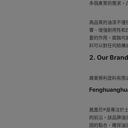
多個產業的需求，
高品質的油漆不僅
響、增強耐用性和
要的作用，腐蝕可
料可以對任何結構
2. Our Bran
廣東蒂利塗料有限公
Fenghuanghu
鳳凰花®是專注於
的前沿。該品牌油
固的黏合，確保油