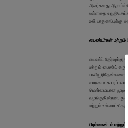
அவர்களது ஆராய்ச்ச
உள்ளதை உறுதிசெய்க
உவி பாதுகாப்புக்க
பைண்டர்கள் மற்றும்
பைண்ட் தேர்வுக்கு 
மற்றும் பைண்ட் கருவ
பாலியூரிதேன்களைக் 
காரணமாக பரப்பலாம்,
மென்மையான முடிவை 
வழங்குகின்றன. துவ
மற்றும் உள்ளாட்சி
பிரம்மாண்டம் மற்றும் 